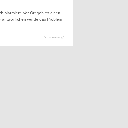
h alarmiert. Vor Ort gab es einen
rantwortlichen wurde das Problem
[zum Anfang]