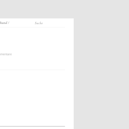
 Stand
/
mentare