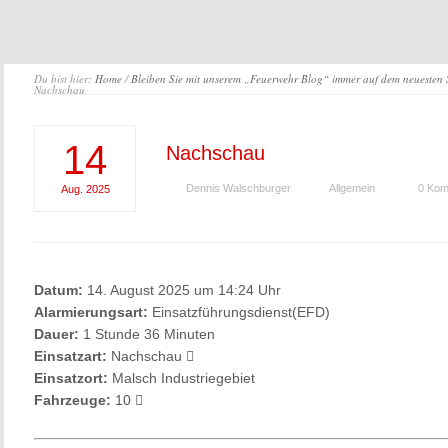
Du bist hier:
Home
/
Bleiben Sie mit unserem „Feuerwehr Blog“ immer auf dem neuesten
Nachschau
14
Nachschau
Dennis Walschburger
Allgemein
0 Kom
Aug.
2025
Datum:
14. August 2025 um 14:24 Uhr
Alarmierungsart:
Einsatzführungsdienst(EFD)
Dauer:
1 Stunde 36 Minuten
Einsatzart:
Nachschau
Einsatzort:
Malsch Industriegebiet
Fahrzeuge:
10