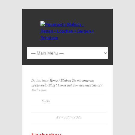
Du bist hier:
Home
/
Bleiben Sie mit unserem
„Feuerwehr Blog“ immer auf dem neuesten Stand
/
Nachschau
19
Juni
2021