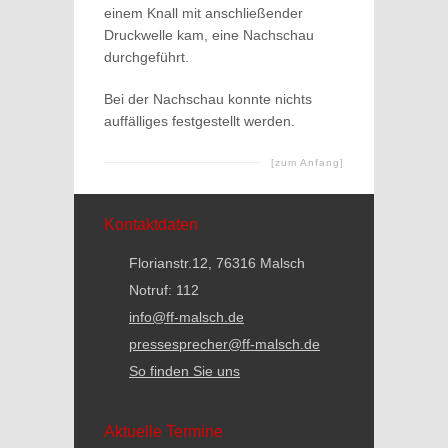
einem Knall mit anschließender
Druckwelle kam, eine Nachschau
durchgeführt.
Bei der Nachschau konnte nichts
auffälliges festgestellt werden.
[zum Anfang]
Kontaktdaten
Florianstr.12, 76316 Malsch
Notruf: 112
info@ff-malsch.de
pressesprecher@ff-malsch.de
So finden Sie uns
Aktuelle Termine