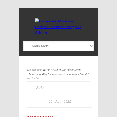
Du bist hier:
Home
/
Bleiben Sie mit unserem
„Feuerwehr Blog“ immer auf dem neuesten Stand
/
Nachschau
16
Jan.
2021