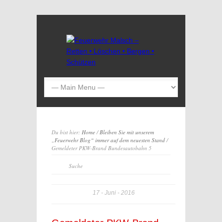
Du bist hier:
Home
/
Bleiben Sie mit unserem
„Feuerwehr Blog“ immer auf dem neuesten Stand
/
Gemeldeter PKW-Brand Bundesautobahn 5
17
Juni
2016