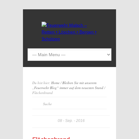
Du bist hier:
Home
/
Bleiben Sie mit unserem
„Feuerwehr Blog“ immer auf dem neuesten Stand
/
Flächenbrand
08
Sep.
2016