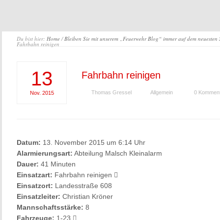
Du bist hier:
Home
/
Bleiben Sie mit unserem „Feuerwehr Blog“ immer auf dem neuesten
Fahrbahn reinigen
13
Fahrbahn reinigen
Thomas Gressel
Allgemein
0 Kommen
Nov.
2015
Datum:
13. November 2015 um 6:14 Uhr
Alarmierungsart:
Abteilung Malsch Kleinalarm
Dauer:
41 Minuten
Einsatzart:
Fahrbahn reinigen
Einsatzort:
Landesstraße 608
Einsatzleiter:
Christian Kröner
Mannschaftsstärke:
8
Fahrzeuge:
1-23