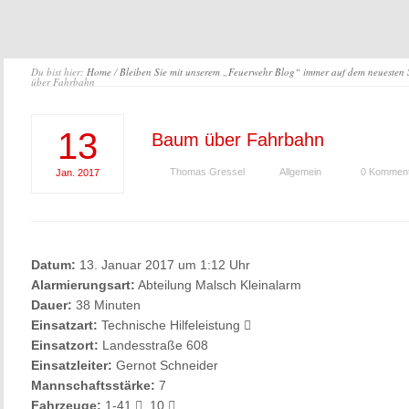
Du bist hier:
Home
/
Bleiben Sie mit unserem „Feuerwehr Blog“ immer auf dem neuesten
über Fahrbahn
13
Baum über Fahrbahn
Thomas Gressel
Allgemein
0 Kommen
Jan.
2017
Datum:
13. Januar 2017 um 1:12 Uhr
Alarmierungsart:
Abteilung Malsch Kleinalarm
Dauer:
38 Minuten
Einsatzart:
Technische Hilfeleistung
Einsatzort:
Landesstraße 608
Einsatzleiter:
Gernot Schneider
Mannschaftsstärke:
7
Fahrzeuge:
1-41
, 10