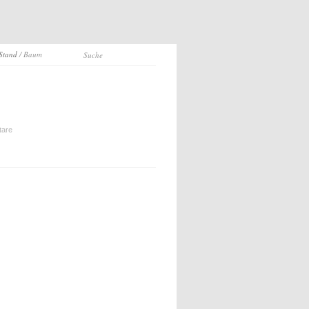
 Stand
/ Baum
tare