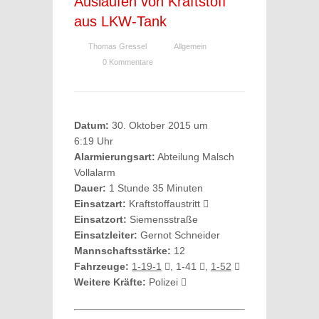
Auslaufen von Kraftstoff
aus LKW-Tank
Thomas Gressel
Allgemein
0 Kommentare
Datum:
30. Oktober 2015 um
6:19 Uhr
Alarmierungsart:
Abteilung Malsch
Vollalarm
Dauer:
1 Stunde 35 Minuten
Einsatzart:
Kraftstoffaustritt
Einsatzort:
Siemensstraße
Einsatzleiter:
Gernot Schneider
Mannschaftsstärke:
12
Fahrzeuge:
1-19-1
, 1-41
,
1-52
Weitere Kräfte:
Polizei