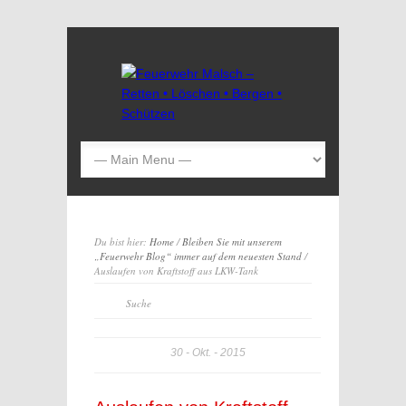
Du bist hier:
Home
/
Bleiben Sie mit unserem
„Feuerwehr Blog“ immer auf dem neuesten Stand
/
Auslaufen von Kraftstoff aus LKW-Tank
30
Okt.
2015