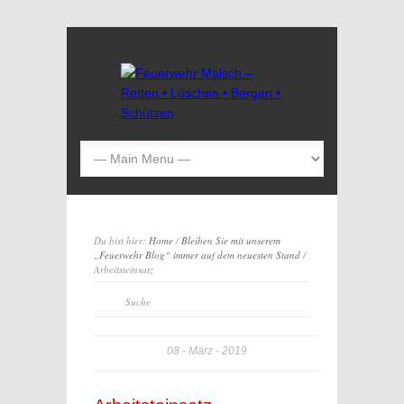
Du bist hier:
Home
/
Bleiben Sie mit unserem
„Feuerwehr Blog“ immer auf dem neuesten Stand
/
Arbeitsteinsatz
08
März
2019