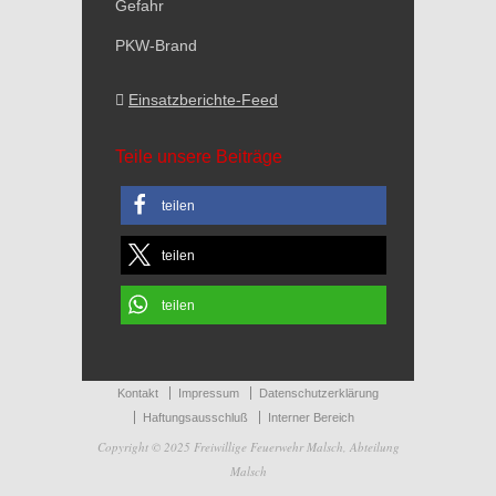
Gefahr
PKW-Brand
Einsatzberichte-Feed
Teile unsere Beiträge
teilen
teilen
teilen
Kontakt
Impressum
Datenschutzerklärung
Haftungsausschluß
Interner Bereich
Copyright © 2025 Freiwillige Feuerwehr Malsch, Abteilung
Malsch