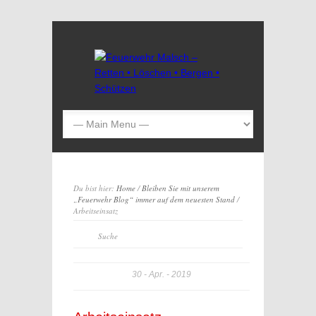
Du bist hier:
Home
/
Bleiben Sie mit unserem
„Feuerwehr Blog“ immer auf dem neuesten Stand
/
Arbeitseinsatz
30
Apr.
2019