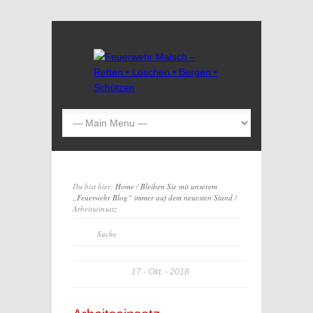
Du bist hier:
Home
/
Bleiben Sie mit unserem
„Feuerwehr Blog“ immer auf dem neuesten Stand
/
Arbeitseinsatz
17
Okt.
2018