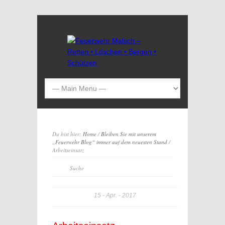
Du bist hier:
Home
/
Bleiben Sie mit unserem
„Feuerwehr Blog“ immer auf dem neuesten Stand
/
Arbeitseinsatz
15
Apr.
2017