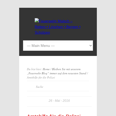
Du bist hier:
Home
/
Bleiben Sie mit unserem
„Feuerwehr Blog“ immer auf dem neuesten Stand
/
Amtshilfe für die Polizei
26
Mai
2016