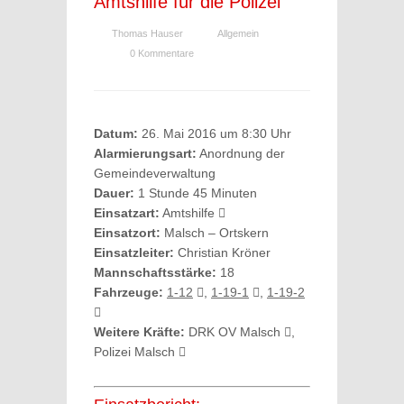
Amtshilfe für die Polizei
Thomas Hauser
Allgemein
0 Kommentare
Datum:
26. Mai 2016 um 8:30 Uhr
Alarmierungsart:
Anordnung der
Gemeindeverwaltung
Dauer:
1 Stunde 45 Minuten
Einsatzart:
Amtshilfe
Einsatzort:
Malsch – Ortskern
Einsatzleiter:
Christian Kröner
Mannschaftsstärke:
18
Fahrzeuge:
1-12
,
1-19-1
,
1-19-2
Weitere Kräfte:
DRK OV Malsch
,
Polizei Malsch