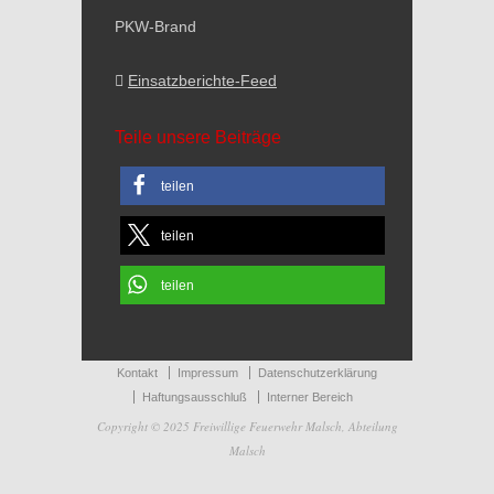
PKW-Brand
Einsatzberichte-Feed
Teile unsere Beiträge
teilen
teilen
teilen
Kontakt
Impressum
Datenschutzerklärung
Haftungsausschluß
Interner Bereich
Copyright © 2025 Freiwillige Feuerwehr Malsch, Abteilung
Malsch