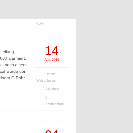
14
bteilung
000 alarmiert.
Aug.
2019
izei nach einem
lauf wurde der
Dennis
t einem C-Rohr
Walschburger
Allgemein
0
Kommentare