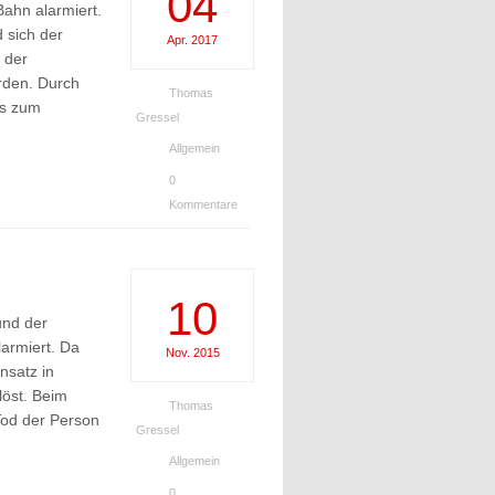
04
ahn alarmiert.
 sich der
Apr.
2017
 der
rden. Durch
Thomas
is zum
Gressel
Allgemein
0
Kommentare
10
und der
armiert. Da
Nov.
2015
nsatz in
löst. Beim
Thomas
Tod der Person
Gressel
Allgemein
0