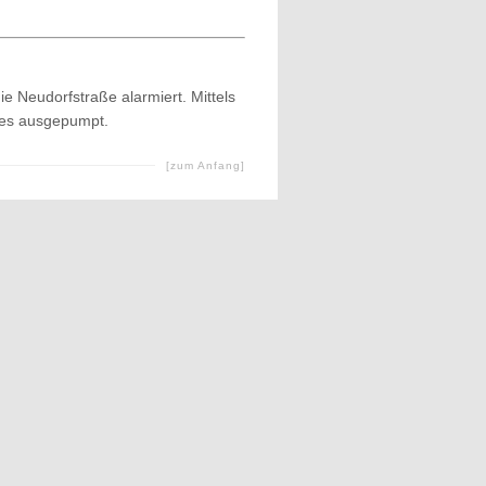
e Neudorfstraße alarmiert. Mittels
es ausgepumpt.
[zum Anfang]