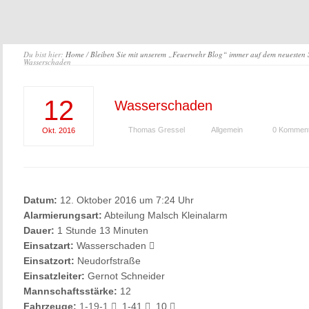
Du bist hier:
Home
/
Bleiben Sie mit unserem „Feuerwehr Blog“ immer auf dem neuesten
Wasserschaden
12
Wasserschaden
Thomas Gressel
Allgemein
0 Kommen
Okt.
2016
Datum:
12. Oktober 2016 um 7:24 Uhr
Alarmierungsart:
Abteilung Malsch Kleinalarm
Dauer:
1 Stunde 13 Minuten
Einsatzart:
Wasserschaden
Einsatzort:
Neudorfstraße
Einsatzleiter:
Gernot Schneider
Mannschaftsstärke:
12
Fahrzeuge:
1-19-1
, 1-41
, 10