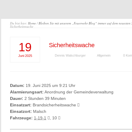
Du bist hier:
Home
/
Bleiben Sie mit unserem „Feuerwehr Blog“ immer auf dem neuesten
Sicherheitswache
19
Sicherheitswache
Dennis Walschburger
Allgemein
0 Kom
Juni
2025
Datum:
19. Juni 2025 um 9:21 Uhr
Alarmierungsart:
Anordnung der Gemeindeverwaltung
Dauer:
2 Stunden 39 Minuten
Einsatzart:
Brandsicherheitswache
Einsatzort:
Malsch
Fahrzeuge:
1-19-1
, 10