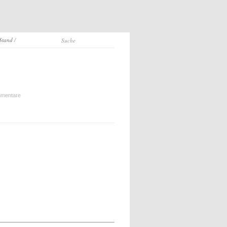
 Stand
/
mentare