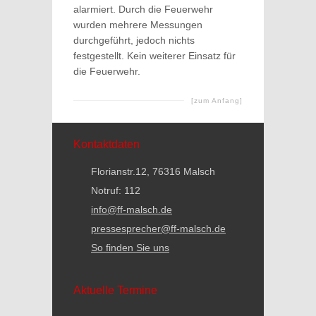
alarmiert. Durch die Feuerwehr
wurden mehrere Messungen
durchgeführt, jedoch nichts
festgestellt. Kein weiterer Einsatz für
die Feuerwehr.
[zum Anfang]
Kontaktdaten
Florianstr.12, 76316 Malsch
Notruf: 112
info@ff-malsch.de
pressesprecher@ff-malsch.de
So finden Sie uns
Aktuelle Termine