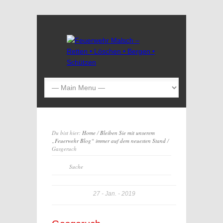
Du bist hier:
Home
/
Bleiben Sie mit unserem
„Feuerwehr Blog“ immer auf dem neuesten Stand
/
Gasgeruch
27
Jan.
2019