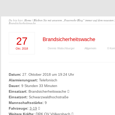
Du bist hier:
Home
/
Bleiben Sie mit unserem „Feuerwehr Blog“ immer auf dem neuesten
Brandsicherheitswache
27
Brandsicherheitswache
Dennis Walschburger
Allgemein
0 Kom
Okt.
2018
Datum:
27. Oktober 2018 um 19:24 Uhr
Alarmierungsart:
Telefonisch
Dauer:
9 Stunden 33 Minuten
Einsatzart:
Brandsicherheitswache
Einsatzort:
Schwarzwaldhochstraße
Mannschaftsstärke:
9
Fahrzeuge:
3-19
Weitere Kräfte:
DRK OV Völkersbach