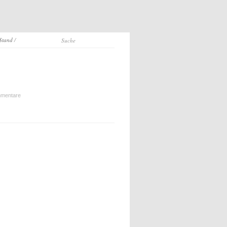
 Stand
/
mentare