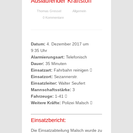
Auslaufender Kraftstoff
Thomas Gressel
Allgemein
0 Kommentare
Datum:
4. Dezember 2017 um
9:35 Uhr
Alarmierungsart:
Telefonisch
Dauer:
35 Minuten
Einsatzart:
Fahrbahn reinigen
Einsatzort:
Sezannerstr.
Einsatzleiter:
Walter Seufert
Mannschaftsstärke:
3
Fahrzeuge:
1-41
Weitere Kräfte:
Polizei Malsch
Einsatzbericht:
Die Einsatzabteilung Malsch wurde zu