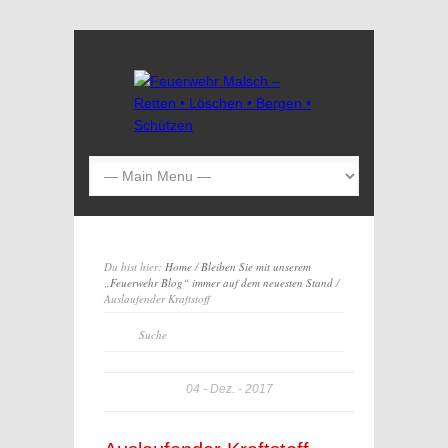
Du bist hier:
Home
/
Bleiben Sie mit unserem
„Feuerwehr Blog“ immer auf dem neuesten Stand
/
Auslaufender Kraftstoff
04
Dez.
2017