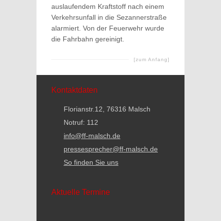
auslaufendem Kraftstoff nach einem
Verkehrsunfall in die Sezannerstraße
alarmiert. Von der Feuerwehr wurde
die Fahrbahn gereinigt.
[zum Anfang]
Kontaktdaten
Florianstr.12, 76316 Malsch
Notruf: 112
info@ff-malsch.de
pressesprecher@ff-malsch.de
So finden Sie uns
Aktuelle Termine