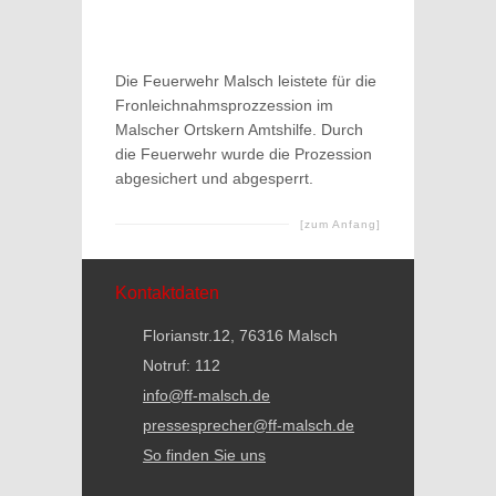
Die Feuerwehr Malsch leistete für die
Fronleichnahmsprozzession im
Malscher Ortskern Amtshilfe. Durch
die Feuerwehr wurde die Prozession
abgesichert und abgesperrt.
[zum Anfang]
Kontaktdaten
Florianstr.12, 76316 Malsch
Notruf: 112
info@ff-malsch.de
pressesprecher@ff-malsch.de
So finden Sie uns