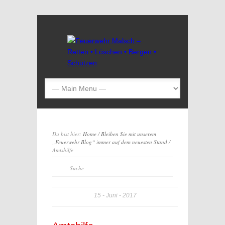
Du bist hier:
Home
/
Bleiben Sie mit unserem
„Feuerwehr Blog“ immer auf dem neuesten Stand
/
Amtshilfe
15
Juni
2017