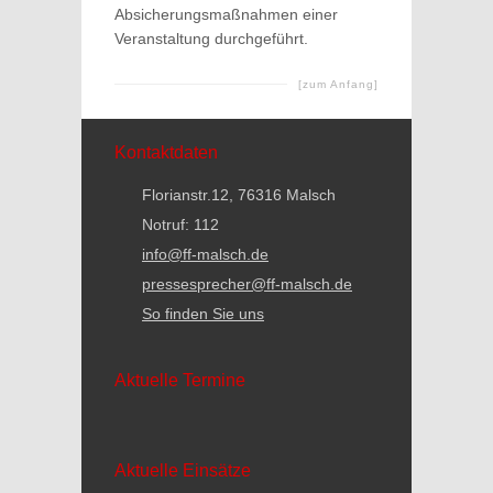
Absicherungsmaßnahmen einer
Veranstaltung durchgeführt.
[zum Anfang]
Kontaktdaten
Florianstr.12, 76316 Malsch
Notruf: 112
info@ff-malsch.de
pressesprecher@ff-malsch.de
So finden Sie uns
Aktuelle Termine
Aktuelle Einsätze