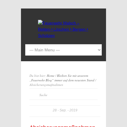
Du bist hier:
Home
/
Bleiben Sie mit unserem
„Feuerwehr Blog“ immer auf dem neuesten Stand
/
Absicherungsmaßnahmen
28
Sep.
2019