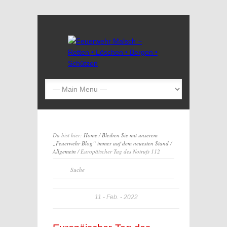
Du bist hier:
Home
/
Bleiben Sie mit unserem
„Feuerwehr Blog“ immer auf dem neuesten Stand
/
Allgemein
/ Europäischer Tag des Notrufs 112
11
Feb.
2022