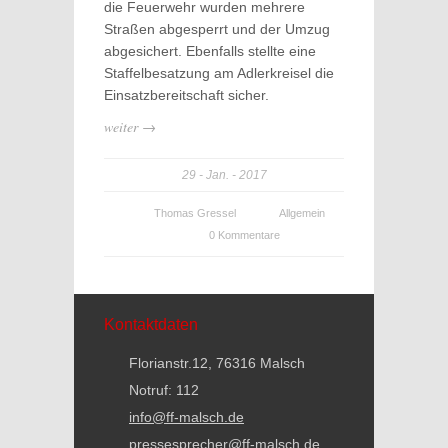
die Feuerwehr wurden mehrere
Straßen abgesperrt und der Umzug
abgesichert. Ebenfalls stellte eine
Staffelbesatzung am Adlerkreisel die
Einsatzbereitschaft sicher.
weiter →
29
Jan.
2017
Thomas Gressel
Allgemein
0 Kommentare
Kontaktdaten
Florianstr.12, 76316 Malsch
Notruf: 112
info@ff-malsch.de
pressesprecher@ff-malsch.de