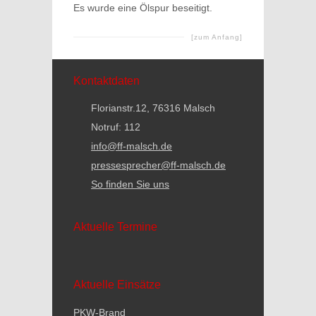
Es wurde eine Ölspur beseitigt.
[zum Anfang]
Kontaktdaten
Florianstr.12, 76316 Malsch
Notruf: 112
info@ff-malsch.de
pressesprecher@ff-malsch.de
So finden Sie uns
Aktuelle Termine
Aktuelle Einsätze
PKW-Brand