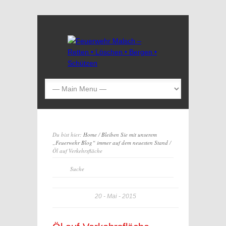
Du bist hier:
Home
/
Bleiben Sie mit unserem
„Feuerwehr Blog“ immer auf dem neuesten Stand
/
Öl auf Verkehrsfläche
20
Mai
2015