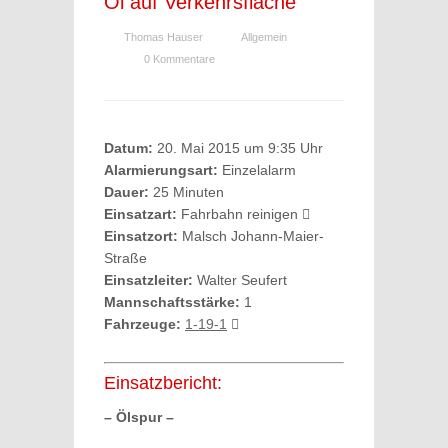
Öl auf Verkehrsfläche
Thomas Hauser
Allgemein
0 Kommentare
Datum:
20. Mai 2015 um 9:35 Uhr
Alarmierungsart:
Einzelalarm
Dauer:
25 Minuten
Einsatzart:
Fahrbahn reinigen
Einsatzort:
Malsch Johann-Maier-
Straße
Einsatzleiter:
Walter Seufert
Mannschaftsstärke:
1
Fahrzeuge:
1-19-1
Einsatzbericht:
– Ölspur –