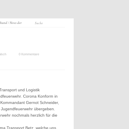
 Stand
/
News der
lsch
0 Kommentare
ransport und Logistik
ndfeuerwehr. Corona Konform in
an Kommandant Gernot Schneider,
r Jugendfeuerwehr übergeben.
ehr nochmals herzlich für die
rma Transport Betz, welche uns