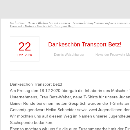
Du bist hier:
Home
/
Bleiben Sie mit unserem „Feuerwehr Blog“ immer auf dem neuesten
Feuerwehr Malsch
/ Dankeschön Transport Betz!
22
Dankeschön Transport Betz!
Dennis Walschburger
News der Feuerwehr Ma
Dez.
2020
Dankeschön Transport Betz!
Am Freitag den 18.12.2020 übergab die Inhaberin des Malscher T
Unternehmens, Frau Betz-Weber, neue T-Shirts für unsere Juge
kleiner Runde bei einem netten Gespräch wurden die T-Shirts 
Gesamtjugendwart Heiko Schneider sowie zwei Jugendlichen de
Wir möchten uns auf diesem Weg im Namen unserer Jugendfeuerw
Sachspende bedanken.
Ebenso möchten wir uns für die gute Zusammenarbeit mit der Fi