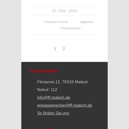
25
Nov.
2016
Thomas Gressel
Allgemein
0 Kommentare
1
2
Kontaktdaten
Florianstr.12, 76316 Malsch
Notruf: 112
info@ff-malsch.de
pressesprecher@ff-malsch.de
So finden Sie uns