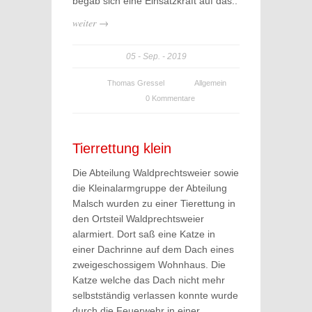
begab sich eine Einsatzkraft auf das..
weiter →
05
Sep.
2019
Thomas Gressel
Allgemein
0 Kommentare
Tierrettung klein
Die Abteilung Waldprechtsweier sowie
die Kleinalarmgruppe der Abteilung
Malsch wurden zu einer Tierettung in
den Ortsteil Waldprechtsweier
alarmiert. Dort saß eine Katze in
einer Dachrinne auf dem Dach eines
zweigeschossigem Wohnhaus. Die
Katze welche das Dach nicht mehr
selbstständig verlassen konnte wurde
durch die Feuerwehr in einer