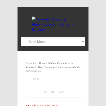
Du bist hier:
Home
/
Bleiben Sie mit unserem
„Feuerwehr Blog“ immer auf dem neuesten Stand
/
Wachbesetzung
26
Jan.
2025