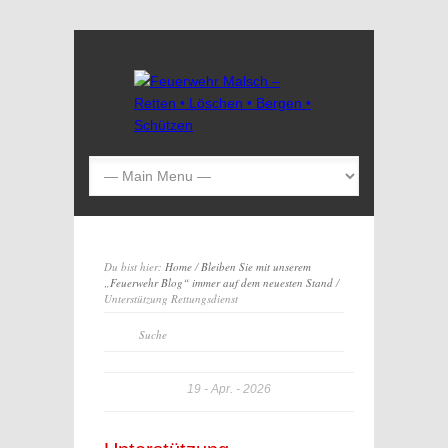
Du bist hier:
Home
/
Bleiben Sie mit unserem
„Feuerwehr Blog“ immer auf dem neuesten Stand
/
Unterstützung Rettungsdienst
19
Apr.
2026