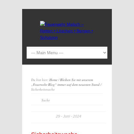
Du bist hier:
Home
/
Bleiben Sie mit unserem
„Feuerwehr Blog“ immer auf dem neuesten Stand
/
Sicherheitswache
29
Juni
2024