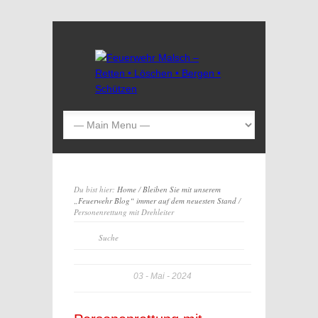
Du bist hier:
Home
/
Bleiben Sie mit unserem
„Feuerwehr Blog“ immer auf dem neuesten Stand
/
Personenrettung mit Drehleiter
03
Mai
2024