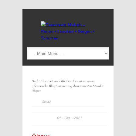
Du bist hier:
Home
/
Bleiben Sie mit unserem
„Feuerwehr Blog“ immer auf dem neuesten Stand
/
Ölspur
05
Okt.
2021