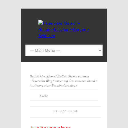
Du bist hier:
Home
/
Bleiben Sie mit unserem
„Feuerwehr Blog“ immer auf dem neuesten Stand
/
Auslösung einer Brandmeldeanlage
21
Apr.
2024