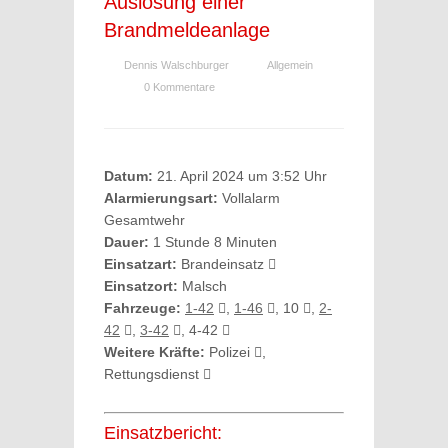
Auslösung einer
Brandmeldeanlage
Dennis Walschburger
Allgemein
0 Kommentare
Datum:
21. April 2024 um 3:52 Uhr
Alarmierungsart:
Vollalarm
Gesamtwehr
Dauer:
1 Stunde 8 Minuten
Einsatzart:
Brandeinsatz
Einsatzort:
Malsch
Fahrzeuge:
1-42
,
1-46
, 10
,
2-
42
,
3-42
, 4-42
Weitere Kräfte:
Polizei
,
Rettungsdienst
Einsatzbericht: